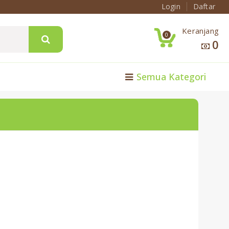
Login
Daftar
Keranjang
0
0
Semua Kategori