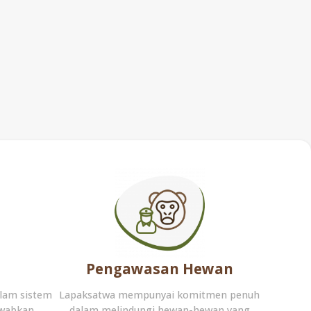
Pengawasan Hewan
lam sistem
Lapaksatwa mempunyai komitmen penuh
awabkan
dalam melindungi hewan-hewan yang