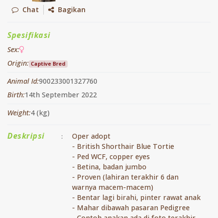
Chat
Bagikan
Spesifikasi
Sex:
Origin:
Captive Bred
Animal Id:
900233001327760
Birth:
14th September 2022
Weight:
4 (kg)
Deskripsi
Oper adopt
:
- British Shorthair Blue Tortie
- Ped WCF, copper eyes
- Betina, badan jumbo
- Proven (lahiran terakhir 6 dan
warnya macem-macem)
- Bentar lagi birahi, pinter rawat anak
- Mahar dibawah pasaran Pedigree
- Contoh anakan ada di foto terakhir