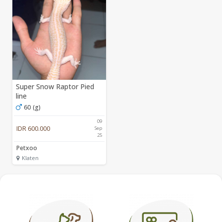
Super Snow Raptor Pied
line
60 (g)
09
IDR 600.000
Sep
25
Petxoo
Klaten