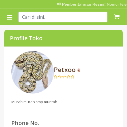
📢 Pemberitahuan Resmi:
Nomor telepo
Profile Toko
Petxoo
Murah murah smp muntah
Phone No.