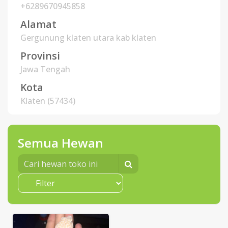
+6289670945858
Alamat
Gergunung klaten utara kab klaten
Provinsi
Jawa Tengah
Kota
Klaten (57434)
Semua Hewan