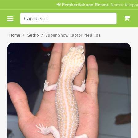
📢 Pemberitahuan Resmi:
Nomor telepon 
Home
Gecko
Super Snow Raptor Pied line