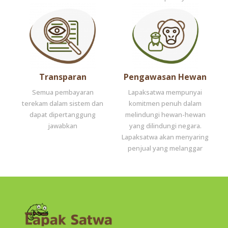
Transparan
Pengawasan Hewan
Semua pembayaran
Lapaksatwa mempunyai
terekam dalam sistem dan
komitmen penuh dalam
dapat dipertanggung
melindungi hewan-hewan
jawabkan
yang dilindungi negara.
Lapaksatwa akan menyaring
penjual yang melanggar