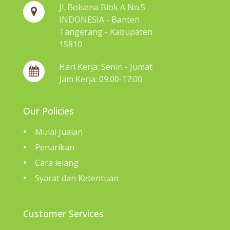
Jl. Bolsena Blok A No.5
INDONESIA - Banten
Tangerang - Kabupaten
15810
Hari Kerja: Senin - Jumat
Jam Kerja: 09.00-17.00
Our Policies
Mulai Jualan
Penarikan
Cara lelang
Syarat dan Ketentuan
Customer Services