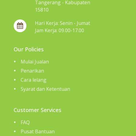
Tangerang - Kabupaten
15810
Hari Kerja: Senin - Jumat
Jam Kerja: 09.00-17.00
Our Policies
Mulai Jualan
Penarikan
Cara lelang
Syarat dan Ketentuan
Customer Services
FAQ
Pusat Bantuan