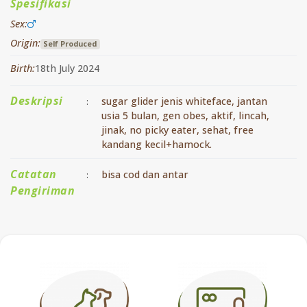
Spesifikasi
Sex:
Origin:
Self Produced
Birth:
18th July 2024
Deskripsi
sugar glider jenis whiteface, jantan
:
usia 5 bulan, gen obes, aktif, lincah,
jinak, no picky eater, sehat, free
kandang kecil+hamock.
Catatan
bisa cod dan antar
:
Pengiriman