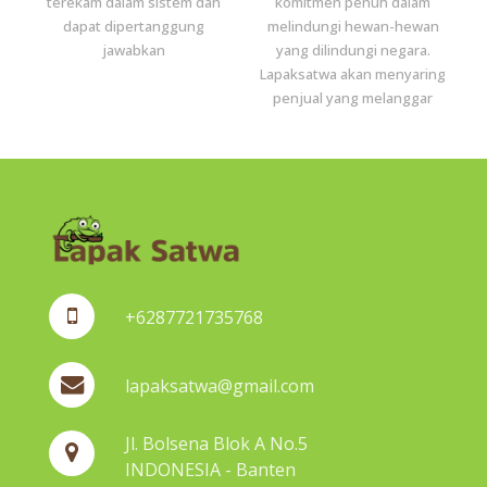
terekam dalam sistem dan
komitmen penuh dalam
dapat dipertanggung
melindungi hewan-hewan
jawabkan
yang dilindungi negara.
Lapaksatwa akan menyaring
penjual yang melanggar
+6287721735768
lapaksatwa@gmail.com
Jl. Bolsena Blok A No.5
INDONESIA - Banten