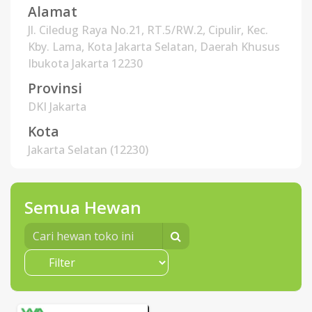
Alamat
Jl. Ciledug Raya No.21, RT.5/RW.2, Cipulir, Kec.
Kby. Lama, Kota Jakarta Selatan, Daerah Khusus
Ibukota Jakarta 12230
Provinsi
DKI Jakarta
Kota
Jakarta Selatan (12230)
Semua Hewan