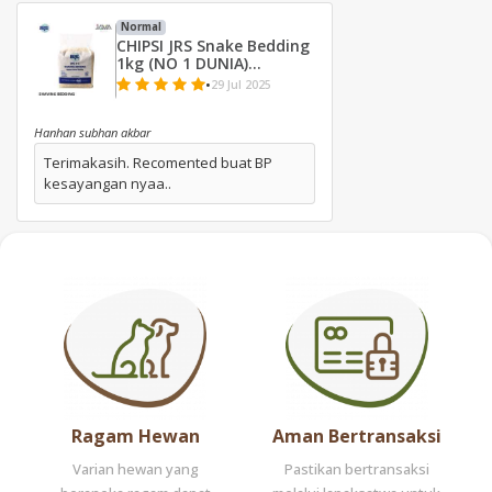
Normal
CHIPSI JRS Snake Bedding
1kg (NO 1 DUNIA)
Substrate Bedding Ular
•
29 Jul 2025
BP
Hanhan subhan akbar
Terimakasih. Recomented buat BP
kesayangan nyaa..
Ragam Hewan
Aman Bertransaksi
Varian hewan yang
Pastikan bertransaksi