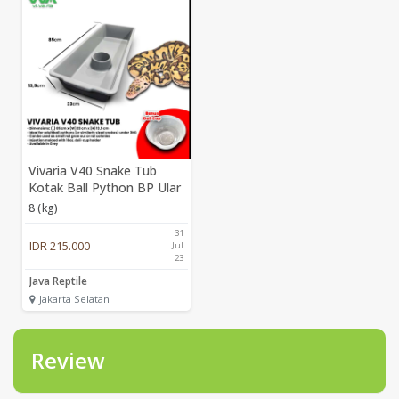
Vivaria V40 Snake Tub
Kotak Ball Python BP Ular
8 (kg)
31
IDR 215.000
Jul
23
Java Reptile
Jakarta Selatan
Review