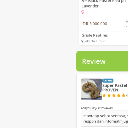
BP Black Pastel Pied ph
Lavender
0
IDR 5.000.000
Ju
Grisle Reptiles
Jakarta Timur
Review
Lelang
Super Pastel
PROVEN
•
Aditya Panji Kurniawan
mantapp sehat sentosa, s
respon dan informatif ju