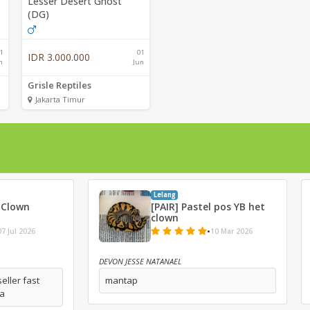
Lesser Desert Ghost
(DG)
1
01
IDR 3.000.000
n
Jun
Grisle Reptiles
Jakarta Timur
Lelang
 Clown
[PAIR] Pastel pos YB het
clown
•
07 Jul 2026
10 Mar 2026
DEVON JESSE NATANAEL
eller fast
mantap
ga