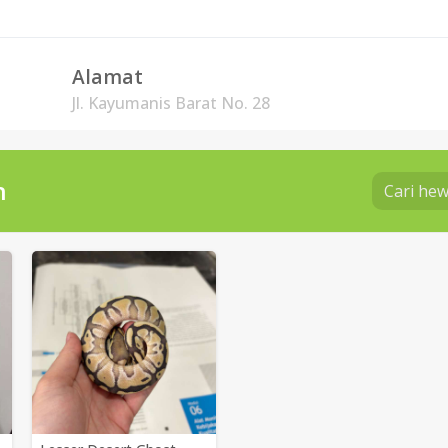
Alamat
Jl. Kayumanis Barat No. 28
n