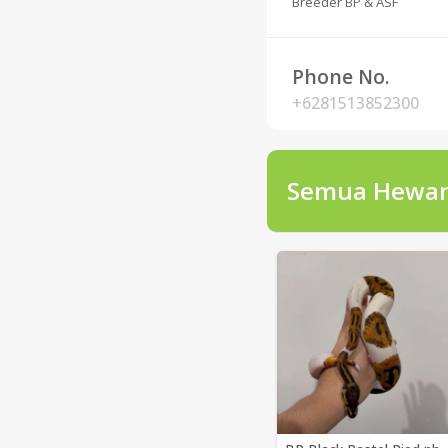
Breeder BP & ASF
Phone No.
+6281513852300
Semua Hewa