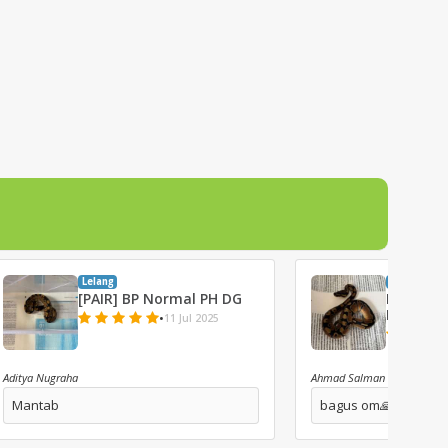
Lelang
Lelang
[PAIR] BP Normal PH DG
Normal 
Pied
•
11 Jul 2025
Aditya Nugraha
Ahmad Salman
Mantab
bagus om🙏