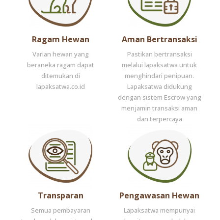
Ragam Hewan
Aman Bertransaksi
Varian hewan yang
Pastikan bertransaksi
beraneka ragam dapat
melalui lapaksatwa untuk
ditemukan di
menghindari penipuan.
lapaksatwa.co.id
Lapaksatwa didukung
dengan sistem Escrow yang
menjamin transaksi aman
dan terpercaya
Transparan
Pengawasan Hewan
Semua pembayaran
Lapaksatwa mempunyai