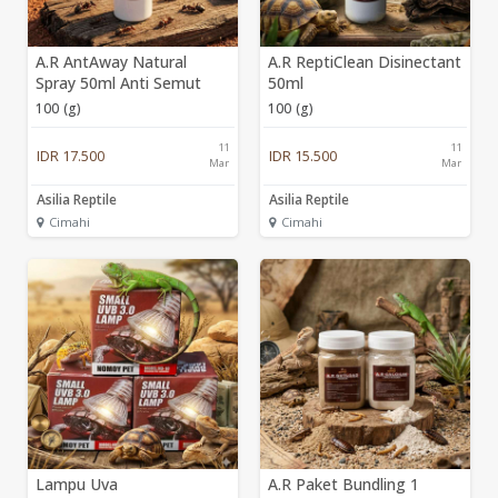
A.R AntAway Natural
A.R ReptiClean Disinectant
Spray 50ml Anti Semut
50ml
100 (g)
100 (g)
11
11
IDR 17.500
IDR 15.500
Mar
Mar
Asilia Reptile
Asilia Reptile
Cimahi
Cimahi
Lampu Uva
A.R Paket Bundling 1