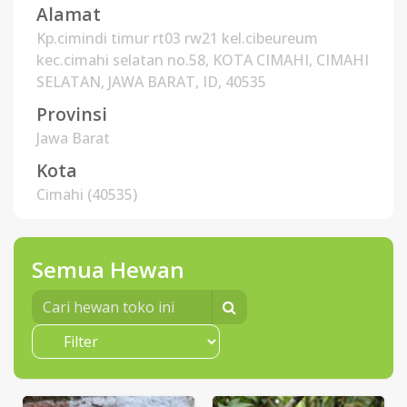
Alamat
Kp.cimindi timur rt03 rw21 kel.cibeureum
kec.cimahi selatan no.58, KOTA CIMAHI, CIMAHI
SELATAN, JAWA BARAT, ID, 40535
Provinsi
Jawa Barat
Kota
Cimahi (40535)
Semua Hewan