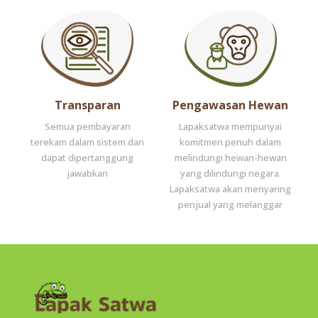
Transparan
Pengawasan Hewan
Semua pembayaran
Lapaksatwa mempunyai
terekam dalam sistem dan
komitmen penuh dalam
dapat dipertanggung
melindungi hewan-hewan
jawabkan
yang dilindungi negara.
Lapaksatwa akan menyaring
penjual yang melanggar