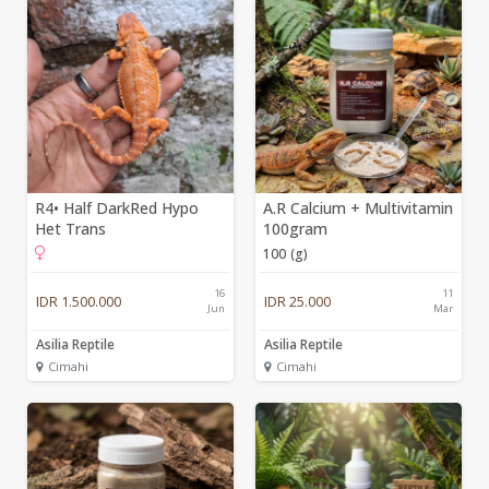
R4• Half DarkRed Hypo
A.R Calcium + Multivitamin
Het Trans
100gram
100 (g)
16
11
IDR 1.500.000
IDR 25.000
Jun
Mar
Asilia Reptile
Asilia Reptile
Cimahi
Cimahi