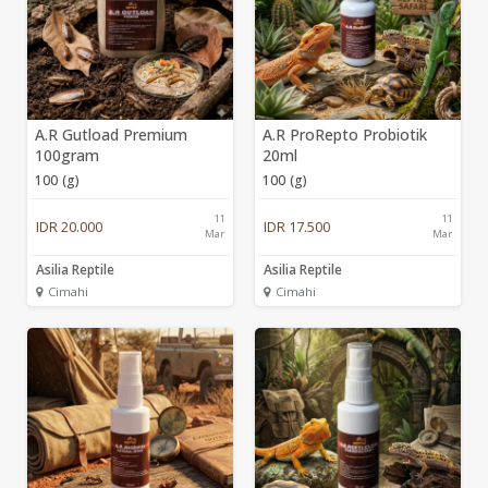
A.R Gutload Premium
A.R ProRepto Probiotik
100gram
20ml
100 (g)
100 (g)
11
11
IDR 20.000
IDR 17.500
Mar
Mar
Asilia Reptile
Asilia Reptile
Cimahi
Cimahi