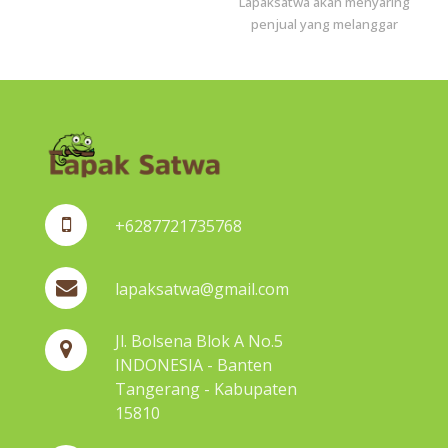
Lapaksatwa akan menyaring
penjual yang melanggar
+6287721735768
lapaksatwa@gmail.com
Jl. Bolsena Blok A No.5
INDONESIA - Banten
Tangerang - Kabupaten
15810