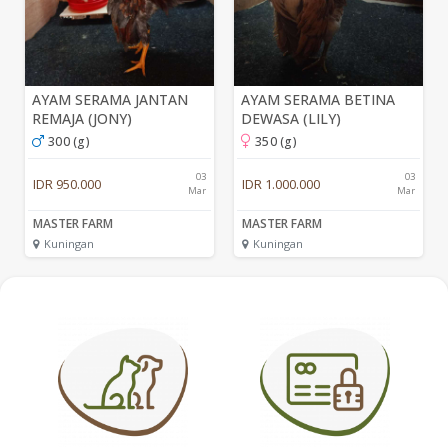
AYAM SERAMA JANTAN
AYAM SERAMA BETINA
REMAJA (JONY)
DEWASA (LILY)
300 (g)
350 (g)
03
03
IDR 950.000
IDR 1.000.000
Mar
Mar
MASTER FARM
MASTER FARM
Kuningan
Kuningan