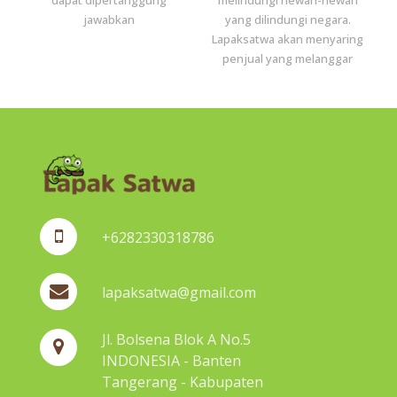
jawabkan
yang dilindungi negara.
Lapaksatwa akan menyaring
penjual yang melanggar
+6282330318786
lapaksatwa@gmail.com
Jl. Bolsena Blok A No.5
INDONESIA - Banten
Tangerang - Kabupaten