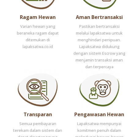
Ragam Hewan
Aman Bertransaksi
Varian hewan yang
Pastikan bertransaksi
beraneka ragam dapat
melalui lapaksatwa untuk
ditemukan di
menghindari penipuan.
lapaksatwa.co.id
Lapaksatwa didukung
dengan sistem Escrow yang
menjamin transaksi aman
dan terpercaya
Transparan
Pengawasan Hewan
Semua pembayaran
Lapaksatwa mempunyai
terekam dalam sistem dan
komitmen penuh dalam
dapat dipertanggung
melindungi hewan-hewan