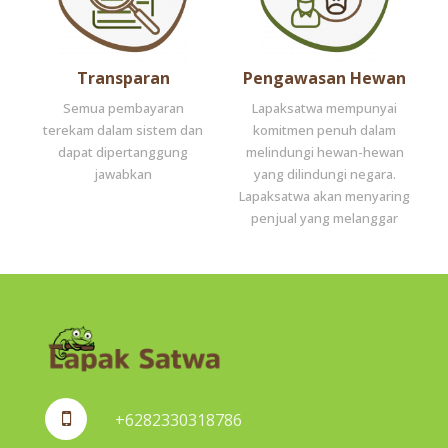
Transparan
Pengawasan Hewan
Semua pembayaran
Lapaksatwa mempunyai
terekam dalam sistem dan
komitmen penuh dalam
dapat dipertanggung
melindungi hewan-hewan
jawabkan
yang dilindungi negara.
Lapaksatwa akan menyaring
penjual yang melanggar
+6282330318786