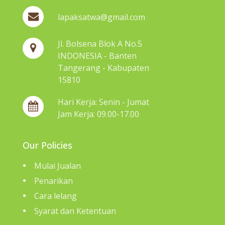
lapaksatwa@gmail.com
Jl. Bolsena Blok A No.5
INDONESIA - Banten
Tangerang - Kabupaten
15810
Hari Kerja: Senin - Jumat
Jam Kerja: 09.00-17.00
Our Policies
Mulai Jualan
Penarikan
Cara lelang
Syarat dan Ketentuan