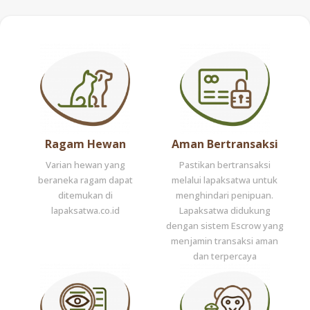
Ragam Hewan
Aman Bertransaksi
Varian hewan yang
Pastikan bertransaksi
beraneka ragam dapat
melalui lapaksatwa untuk
ditemukan di
menghindari penipuan.
lapaksatwa.co.id
Lapaksatwa didukung
dengan sistem Escrow yang
menjamin transaksi aman
dan terpercaya