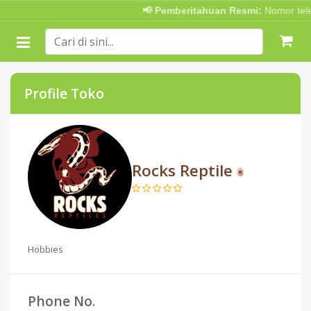
📢 Pemberitahuan Resmi:
Nomor telep
Profile Toko
Rocks Reptile
Hobbies
Phone No.