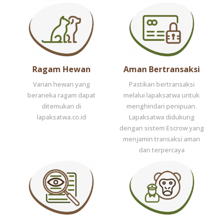
Ragam Hewan
Aman Bertransaksi
Varian hewan yang
Pastikan bertransaksi
beraneka ragam dapat
melalui lapaksatwa untuk
ditemukan di
menghindari penipuan.
lapaksatwa.co.id
Lapaksatwa didukung
dengan sistem Escrow yang
menjamin transaksi aman
dan terpercaya