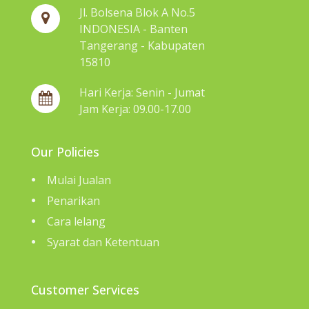
Jl. Bolsena Blok A No.5
INDONESIA - Banten
Tangerang - Kabupaten
15810
Hari Kerja: Senin - Jumat
Jam Kerja: 09.00-17.00
Our Policies
Mulai Jualan
Penarikan
Cara lelang
Syarat dan Ketentuan
Customer Services