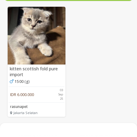
kitten scottish fold pure
import
1500 (g)
03
IDR 6.000.000
Sep
25
rasunapet
Jakarta Selatan