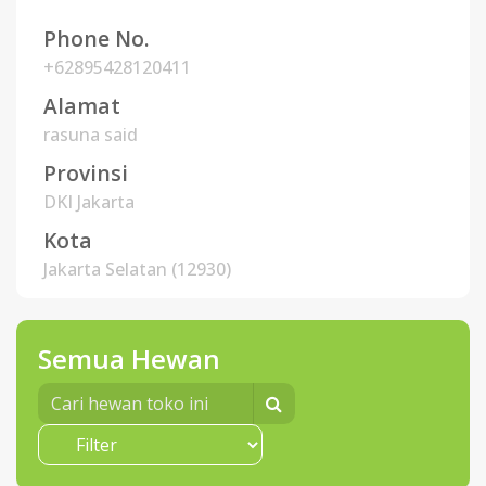
Phone No.
+62895428120411
Alamat
rasuna said
Provinsi
DKI Jakarta
Kota
Jakarta Selatan (12930)
Semua Hewan