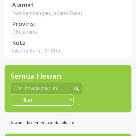
Alamat
Puri Kembangan, Jakarta Barat
Provinsi
DKI Jakarta
Kota
Jakarta Barat (11610)
Semua Hewan
Hewan tidak tersedia pada toko ini ...