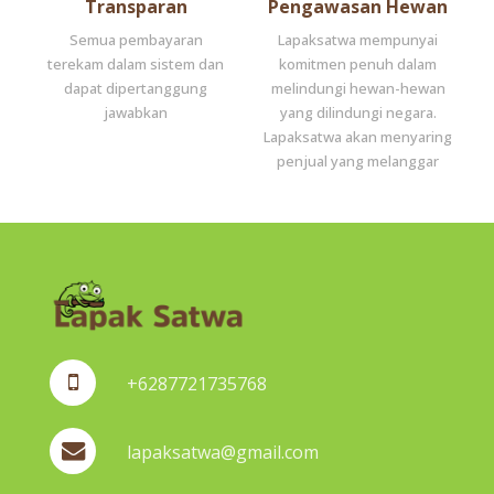
Transparan
Pengawasan Hewan
Semua pembayaran
Lapaksatwa mempunyai
terekam dalam sistem dan
komitmen penuh dalam
dapat dipertanggung
melindungi hewan-hewan
jawabkan
yang dilindungi negara.
Lapaksatwa akan menyaring
penjual yang melanggar
+6287721735768
lapaksatwa@gmail.com