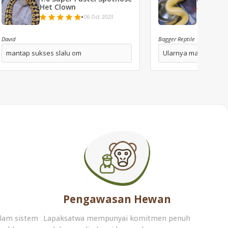
Het Clown
•
06 Oct 2023
David
Bagger Reptile
mantap sukses slalu om
Ularnya mantap
Pengawasan Hewan
lam sistem
Lapaksatwa mempunyai komitmen penuh