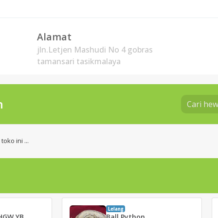
Alamat
jln.Letjen Mashudi No 4 gobras
tamansari tasikmalaya
n
ko ini ...
Lelang
 HGW YB
Ball Python