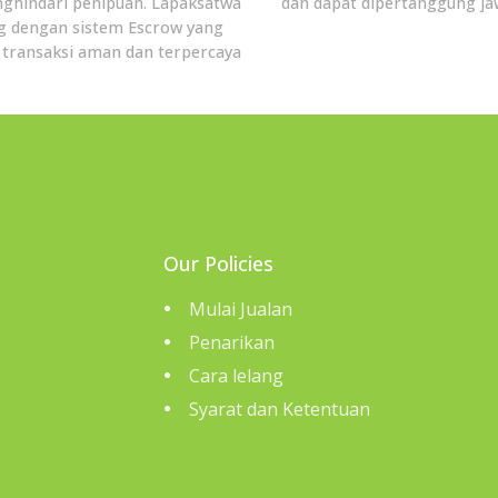
ghindari penipuan. Lapaksatwa
dan dapat dipertanggung j
g dengan sistem Escrow yang
transaksi aman dan terpercaya
Our Policies
Mulai Jualan
Penarikan
Cara lelang
Syarat dan Ketentuan