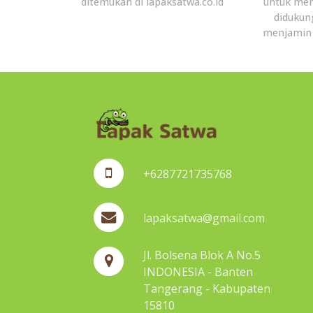
ditemukan di lapaksatwa.co.id
untuk men
didukun
menjamin 
+6287721735768
lapaksatwa@gmail.com
Jl. Bolsena Blok A No.5
INDONESIA - Banten
Tangerang - Kabupaten
15810