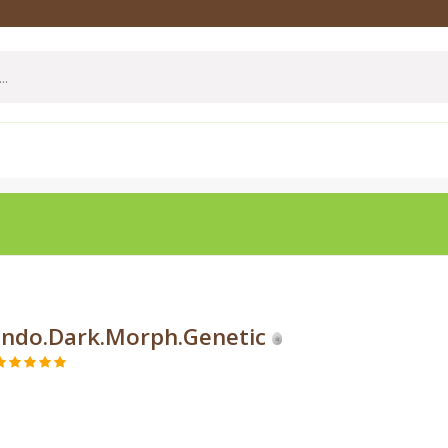
Indo.Dark.Morph.Genetic