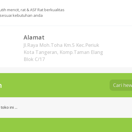
h mencit, rat & ASF Rat berkualitas
 sesuai kebutuhan anda
Alamat
Jl.Raya Moh.Toha Km.5 Kec.Periuk
Kota Tangeran, Komp.Taman Elang
Blok C/17
n
ko ini ...