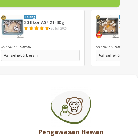
Lelang
Lelang
20 Ekor ASF 21-30g
20 Ekor 
•
20 Jul 2024
ALFENDO SETIAWAN
ALFENDO SETIAWAN
Asf sehat & bersih
Asf sehat & bersih
Pengawasan Hewan