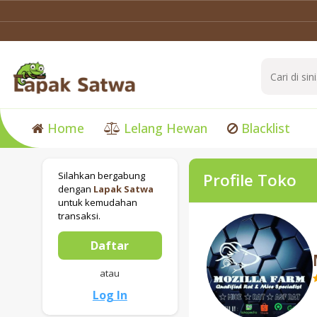
Home
Lelang Hewan
Blacklist
Silahkan bergabung
Profile Toko
dengan
Lapak Satwa
untuk kemudahan
transaksi.
Daftar
atau
Log In