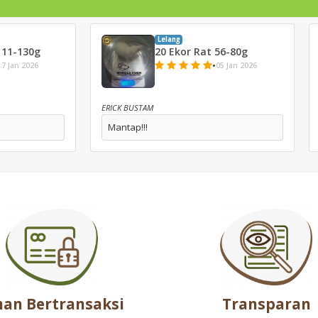
Lelang
111-130g
20 Ekor Rat 56-80g
•
17 Jan 2026
05 Jan 2026
ERICK BUSTAM
Mantap!!!
an Bertransaksi
Transparan