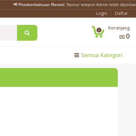
📢 Pemberitahuan Resmi:
Nomor telepon Admin telah diperbarui 
Login
Daftar
Keranjang
0
0
Semua Kategori