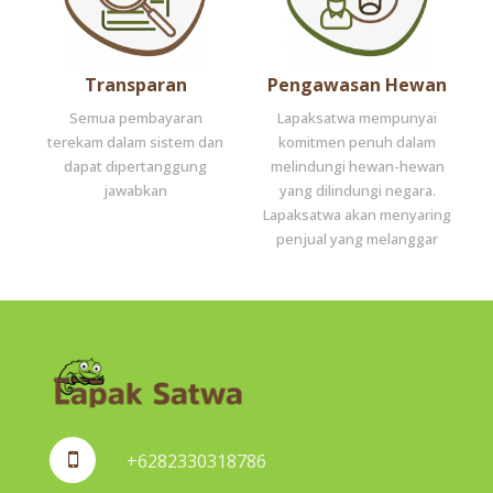
Transparan
Pengawasan Hewan
Semua pembayaran
Lapaksatwa mempunyai
terekam dalam sistem dan
komitmen penuh dalam
dapat dipertanggung
melindungi hewan-hewan
jawabkan
yang dilindungi negara.
Lapaksatwa akan menyaring
penjual yang melanggar
+6282330318786