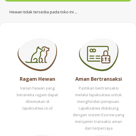
Hewan tidak tersedia pada toko ini ...
Ragam Hewan
Aman Bertransaksi
Varian hewan yang
Pastikan bertransaksi
beraneka ragam dapat
melalui lapaksatwa untuk
ditemukan di
menghindari penipuan.
lapaksatwa.co.id
Lapaksatwa didukung
dengan sistem Escrow yang
menjamin transaksi aman
dan terpercaya