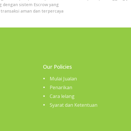
g dengan sistem Escrow yang
transaksi aman dan terpercaya
Our Policies
Mulai Jualan
Penarikan
Cara lelang
Syarat dan Ketentuan