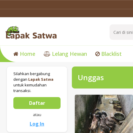
Home
Lelang Hewan
Blacklist
Silahkan bergabung
Unggas
dengan
Lapak Satwa
untuk kemudahan
transaksi.
Daftar
atau
Log In