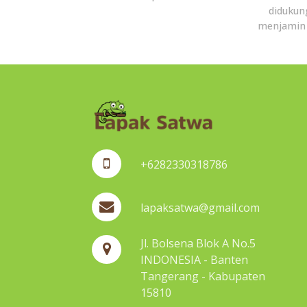
didukun
menjamin 
+6282330318786
lapaksatwa@gmail.com
Jl. Bolsena Blok A No.5
INDONESIA - Banten
Tangerang - Kabupaten
15810