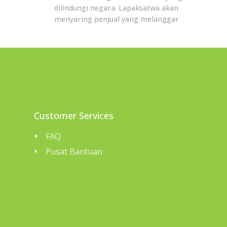
dilindungi negara. Lapaksatwa akan
menyaring penjual yang melanggar
Customer Services
FAQ
Pusat Bantuan