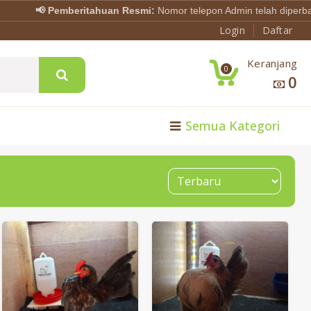
📢 Pemberitahuan Resmi:
Nomor telepon Admin telah diperbarui 
Login
Daftar
Keranjang
0
0
Semua Kategori