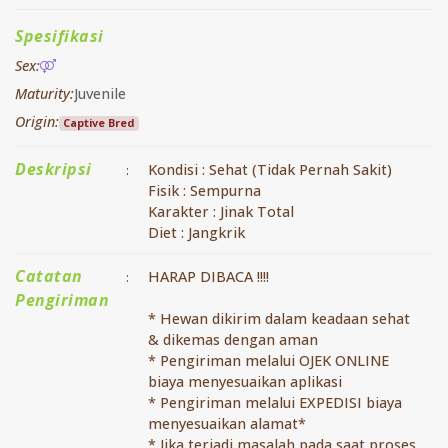
Spesifikasi
Sex:
Maturity:
Juvenile
Origin:
Captive Bred
Deskripsi
Kondisi : Sehat (Tidak Pernah Sakit)
:
Fisik : Sempurna
Karakter : Jinak Total
Diet : Jangkrik
Catatan
HARAP DIBACA !!!!
:
Pengiriman
* Hewan dikirim dalam keadaan sehat
& dikemas dengan aman
* Pengiriman melalui OJEK ONLINE
biaya menyesuaikan aplikasi
* Pengiriman melalui EXPEDISI biaya
menyesuaikan alamat*
* Jika terjadi masalah pada saat proses