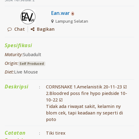
Ean.war
Lampung Selatan
Chat
Bagikan
Spesifikasi
Maturity:
Subadult
Origin:
Self Produced
Diet:
Live Mouse
Deskripsi
CORNSNAKE 1.Amelanistik 20-11-23 ☑️
:
2.Bloodred poss fire hypo piedside 10-
10-22 ☑️
Tidak ada riwayat sakit, kelamin ny
blom cek, tapi keadaan ny seperti di
poto
Catatan
Tiki tirex
: