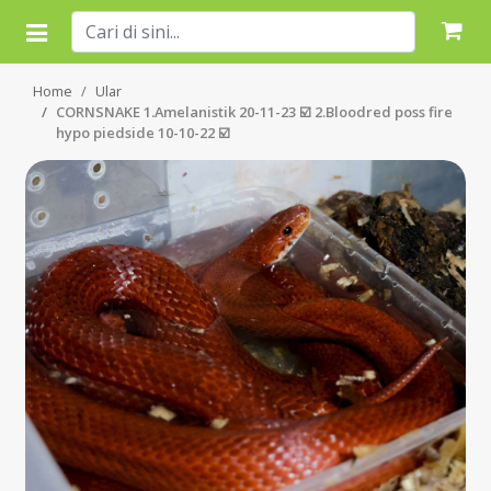
Home
Ular
CORNSNAKE 1.Amelanistik 20-11-23 ☑️ 2.Bloodred poss fire
hypo piedside 10-10-22 ☑️