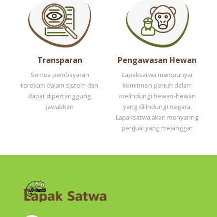
Transparan
Pengawasan Hewan
Semua pembayaran
Lapaksatwa mempunyai
terekam dalam sistem dan
komitmen penuh dalam
dapat dipertanggung
melindungi hewan-hewan
jawabkan
yang dilindungi negara.
Lapaksatwa akan menyaring
penjual yang melanggar