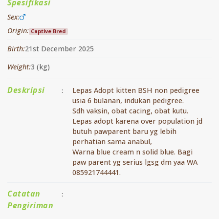
Spesifikasi
Sex:
Origin:
Captive Bred
Birth:
21st December 2025
Weight:
3 (kg)
Deskripsi
Lepas Adopt kitten BSH non pedigree
:
usia 6 bulanan, indukan pedigree.
Sdh vaksin, obat cacing, obat kutu.
Lepas adopt karena over population jd
butuh pawparent baru yg lebih
perhatian sama anabul,
Warna blue cream n solid blue. Bagi
paw parent yg serius lgsg dm yaa WA
085921744441.
Catatan
:
Pengiriman