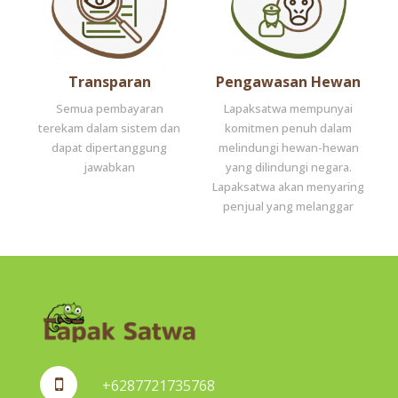
Transparan
Pengawasan Hewan
Semua pembayaran
Lapaksatwa mempunyai
terekam dalam sistem dan
komitmen penuh dalam
dapat dipertanggung
melindungi hewan-hewan
jawabkan
yang dilindungi negara.
Lapaksatwa akan menyaring
penjual yang melanggar
+6287721735768