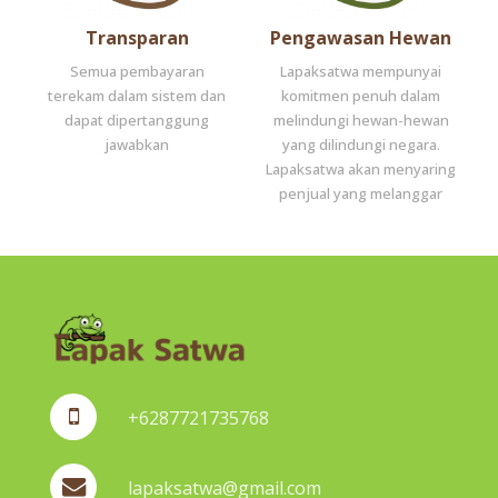
Transparan
Pengawasan Hewan
Semua pembayaran
Lapaksatwa mempunyai
terekam dalam sistem dan
komitmen penuh dalam
dapat dipertanggung
melindungi hewan-hewan
jawabkan
yang dilindungi negara.
Lapaksatwa akan menyaring
penjual yang melanggar
+6287721735768
lapaksatwa@gmail.com