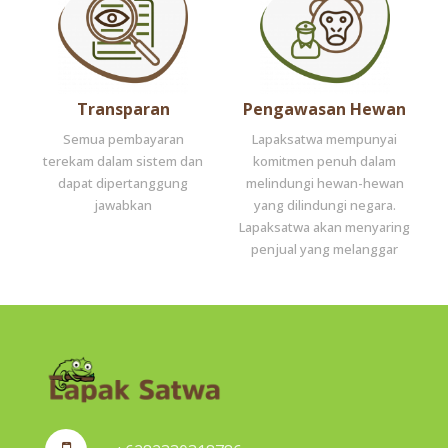
Transparan
Pengawasan Hewan
Semua pembayaran
Lapaksatwa mempunyai
terekam dalam sistem dan
komitmen penuh dalam
dapat dipertanggung
melindungi hewan-hewan
jawabkan
yang dilindungi negara.
Lapaksatwa akan menyaring
penjual yang melanggar