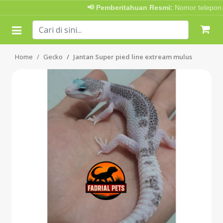
📢 Pemberitahuan Resmi:
Nomor telepon Ad
Home
Gecko
Jantan Super pied line extream mulus