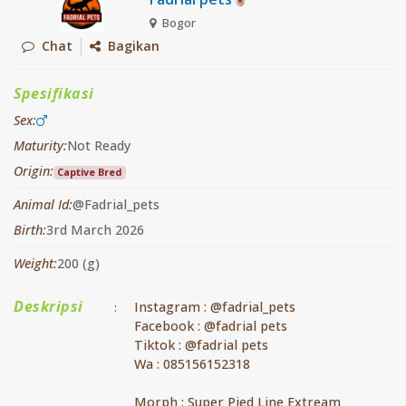
Bogor
Chat
Bagikan
Spesifikasi
Sex:
Maturity:
Not Ready
Origin:
Captive Bred
Animal Id:
@Fadrial_pets
Birth:
3rd March 2026
Weight:
200 (g)
Deskripsi
Instagram : @fadrial_pets
:
Facebook : @fadrial pets
Tiktok : @fadrial pets
Wa : 085156152318
Morph : Super Pied Line Extream