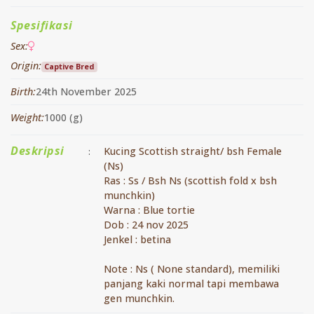
Spesifikasi
Sex:
Origin:
Captive Bred
Birth:
24th November 2025
Weight:
1000 (g)
Deskripsi
Kucing Scottish straight/ bsh Female
:
(Ns)
Ras : Ss / Bsh Ns (scottish fold x bsh
munchkin)
Warna : Blue tortie
Dob : 24 nov 2025
Jenkel : betina
Note : Ns ( None standard), memiliki
panjang kaki normal tapi membawa
gen munchkin.