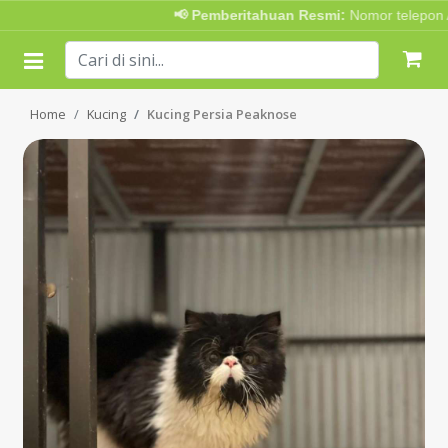
📢 Pemberitahuan Resmi:
Nomor telepon Ad
Home
Kucing
Kucing Persia Peaknose