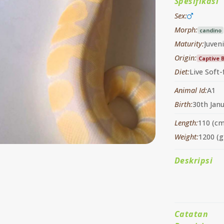
Spesifikasi
Sex:
Morph:
candino
Maturity:
Juveni
Origin:
Captive 
Diet:
Live Soft-
Animal Id:
A1
Birth:
30th Jan
Length:
110 (cm
Weight:
1200 (g
Deskripsi
Catatan