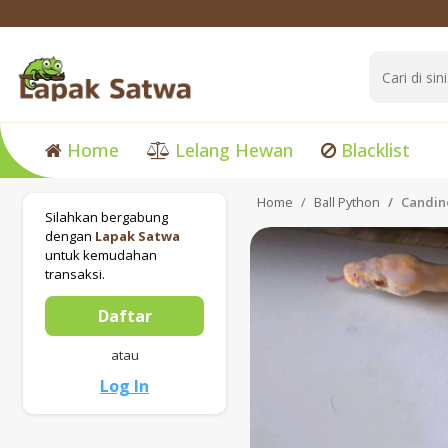
Home
Lelang Hewan
Blacklist
Home
Ball Python
Candin
Silahkan bergabung
dengan
Lapak Satwa
untuk kemudahan
transaksi.
Daftar
atau
Log In