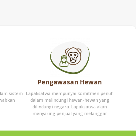
Pengawasan Hewan
lam sistem
Lapaksatwa mempunyai komitmen penuh
awabkan
dalam melindungi hewan-hewan yang
dilindungi negara. Lapaksatwa akan
menyaring penjual yang melanggar