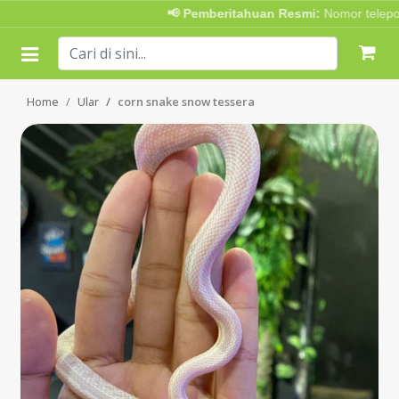
📢 Pemberitahuan Resmi:
Nomor telepon 
Home
Ular
corn snake snow tessera