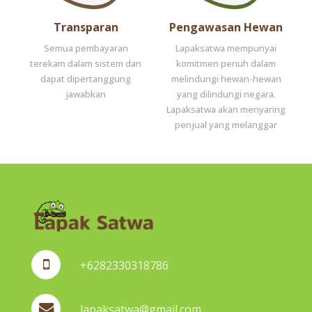
Transparan
Pengawasan Hewan
Semua pembayaran
Lapaksatwa mempunyai
terekam dalam sistem dan
komitmen penuh dalam
dapat dipertanggung
melindungi hewan-hewan
jawabkan
yang dilindungi negara.
Lapaksatwa akan menyaring
penjual yang melanggar
+6282330318786
lapaksatwa@gmail.com