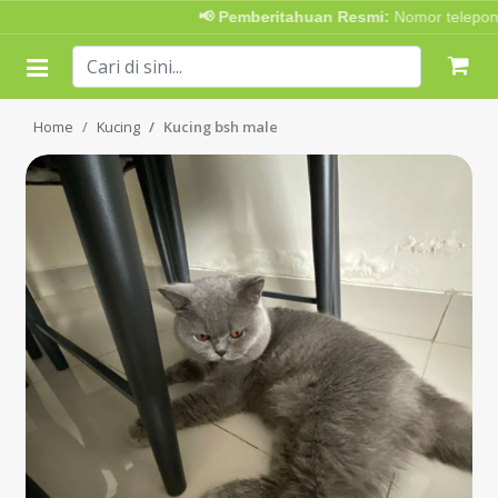
📢 Pemberitahuan Resmi:
Nomor telepon A
Home
Kucing
Kucing bsh male