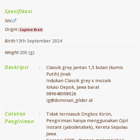
Spesifikasi
Sex:
Origin:
Captive Bred
Birth:
13th September 2024
Weight:
200 (g)
Deskripsi
Classik grey jantan 1,5 bulan (kumis
:
Putih) Jinak
Indukan Classik grey x mozaik
lokasi Depok, Jawa barat
089648098026
ig@dominan_glider.id
Catatan
Tidak termasuk Ongkos Kirim,
:
Pengiriman hanya menggunakan Ojol
Pengiriman
Instant (jabodetabek), Kereta Sepulau
Jawa.