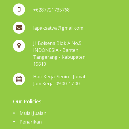
+6287721735768
lapaksatwa@gmail.com
Jl. Bolsena Blok A No.5
INDONESIA - Banten
Tangerang - Kabupaten
15810
Hari Kerja: Senin - Jumat
Jam Kerja: 09.00-17.00
Our Policies
Mulai Jualan
Penarikan