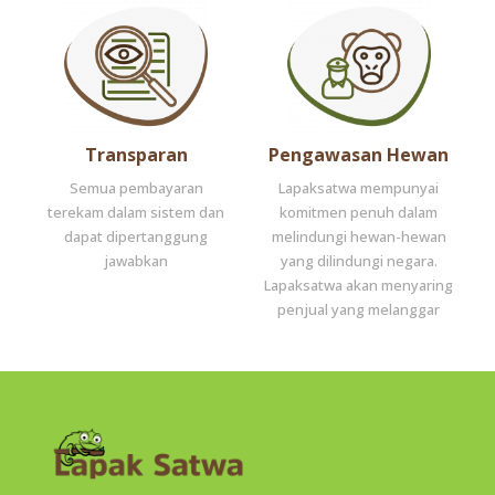
Transparan
Pengawasan Hewan
Semua pembayaran
Lapaksatwa mempunyai
terekam dalam sistem dan
komitmen penuh dalam
dapat dipertanggung
melindungi hewan-hewan
jawabkan
yang dilindungi negara.
Lapaksatwa akan menyaring
penjual yang melanggar