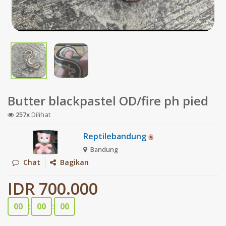
Butter blackpastel OD/fire ph pied
257x
Dilihat
Reptilebandung
Bandung
Chat
Bagikan
IDR 700.000
00
:
00
:
00