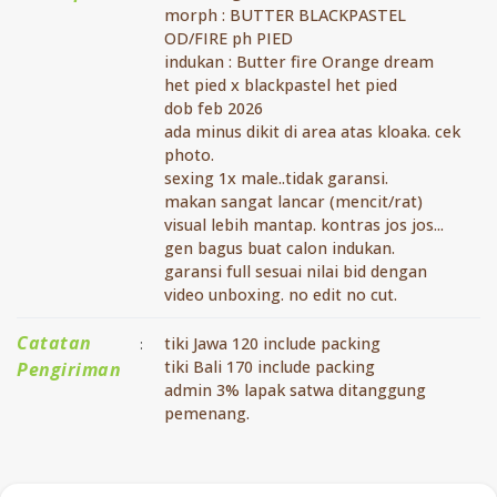
morph : BUTTER BLACKPASTEL
OD/FIRE ph PIED
indukan : Butter fire Orange dream
het pied x blackpastel het pied
dob feb 2026
ada minus dikit di area atas kloaka. cek
photo.
sexing 1x male..tidak garansi.
makan sangat lancar (mencit/rat)
visual lebih mantap. kontras jos jos...
gen bagus buat calon indukan.
garansi full sesuai nilai bid dengan
video unboxing. no edit no cut.
Catatan
tiki Jawa 120 include packing
:
tiki Bali 170 include packing
Pengiriman
admin 3% lapak satwa ditanggung
pemenang.