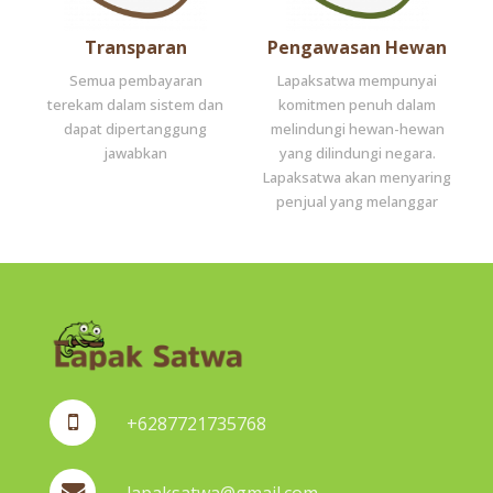
Transparan
Pengawasan Hewan
Semua pembayaran
Lapaksatwa mempunyai
terekam dalam sistem dan
komitmen penuh dalam
dapat dipertanggung
melindungi hewan-hewan
jawabkan
yang dilindungi negara.
Lapaksatwa akan menyaring
penjual yang melanggar
+6287721735768
lapaksatwa@gmail.com