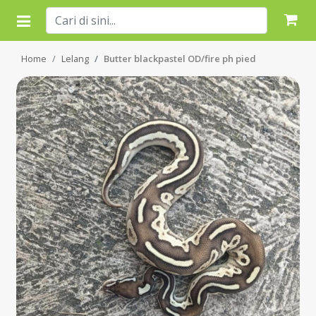
Home
Lelang
Butter blackpastel OD/fire ph pied