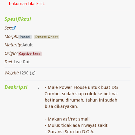
hukuman blacklist.
Spesifikasi
Sex:
Morph:
Pastel
Desert Ghost
Maturity:
Adult
Origin:
Captive Bred
Diet:
Live Rat
Weight:
1290 (g)
Deskripsi
- Male Power House untuk buat DG
:
Combo, sudah siap colok ke betina-
betinamu dirumah, tahun ini sudah
bisa dikaryakan.
- Makan asf/rat small
- Mulus tidak ada riwayat sakit.
- ⁠Garansi Sex dan D.O.A.