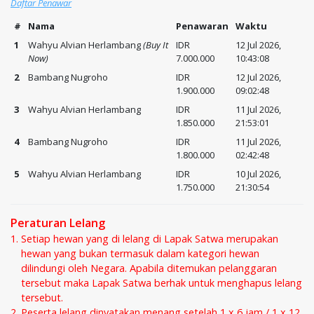
Daftar Penawar
#
Nama
Penawaran
Waktu
1
Wahyu Alvian Herlambang
(Buy It
IDR
12 Jul 2026,
Now)
7.000.000
10:43:08
2
Bambang Nugroho
IDR
12 Jul 2026,
1.900.000
09:02:48
3
Wahyu Alvian Herlambang
IDR
11 Jul 2026,
1.850.000
21:53:01
4
Bambang Nugroho
IDR
11 Jul 2026,
1.800.000
02:42:48
5
Wahyu Alvian Herlambang
IDR
10 Jul 2026,
1.750.000
21:30:54
Peraturan Lelang
Setiap hewan yang di lelang di Lapak Satwa merupakan
hewan yang bukan termasuk dalam kategori hewan
dilindungi oleh Negara. Apabila ditemukan pelanggaran
tersebut maka Lapak Satwa berhak untuk menghapus lelang
tersebut.
Peserta lelang dinyatakan menang setelah 1 x 6 jam / 1 x 12