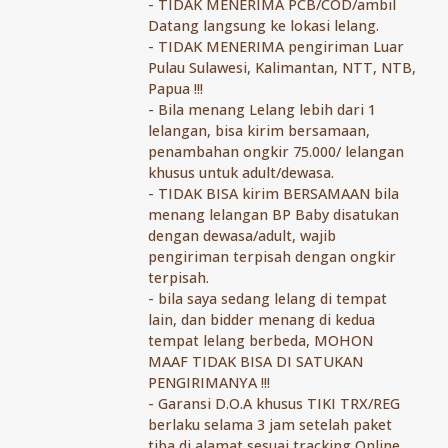
- ⁠TIDAK MENERIMA PCB/COD/ambil
Datang langsung ke lokasi lelang.
- ⁠TIDAK MENERIMA pengiriman Luar
Pulau Sulawesi, Kalimantan, NTT, NTB,
Papua !!!
- ⁠Bila menang Lelang lebih dari 1
lelangan, bisa kirim bersamaan,
penambahan ongkir 75.000/ lelangan
khusus untuk adult/dewasa.
- TIDAK BISA kirim BERSAMAAN bila
menang lelangan BP Baby disatukan
dengan dewasa/adult, wajib
pengiriman terpisah dengan ongkir
terpisah.
- bila saya sedang lelang di tempat
lain, dan bidder menang di kedua
tempat lelang berbeda, MOHON
MAAF TIDAK BISA DI SATUKAN
PENGIRIMANYA !!!
- ⁠Garansi D.O.A khusus TIKI TRX/REG
berlaku selama 3 jam setelah paket
tiba di alamat sesuai tracking Online