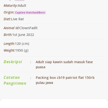
Maturity:
Adult
Origin:
Captive Hatched/Born
Diet:
Live Rat
Animal Id:
ClownFadlt
Birth:
1st June 2022
Length:
120 (cm)
Weight:
1950 (g)
Deskripsi
Adult siap kawin sudah masuk fase
:
puasa
Catatan
Packing box cb19 patriot flat 150rb
:
pulau jawa
Pengiriman