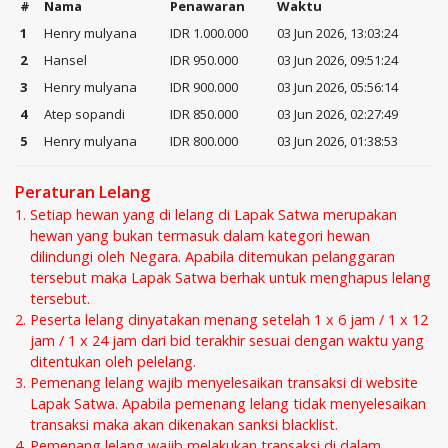
#
Nama
Penawaran
Waktu
1
Henry mulyana
IDR 1.000.000
03 Jun 2026, 13:03:24
2
Hansel
IDR 950.000
03 Jun 2026, 09:51:24
3
Henry mulyana
IDR 900.000
03 Jun 2026, 05:56:14
4
Atep sopandi
IDR 850.000
03 Jun 2026, 02:27:49
5
Henry mulyana
IDR 800.000
03 Jun 2026, 01:38:53
Peraturan Lelang
Setiap hewan yang di lelang di Lapak Satwa merupakan
hewan yang bukan termasuk dalam kategori hewan
dilindungi oleh Negara. Apabila ditemukan pelanggaran
tersebut maka Lapak Satwa berhak untuk menghapus lelang
tersebut.
Peserta lelang dinyatakan menang setelah 1 x 6 jam / 1 x 12
jam / 1 x 24 jam dari bid terakhir sesuai dengan waktu yang
ditentukan oleh pelelang.
Pemenang lelang wajib menyelesaikan transaksi di website
Lapak Satwa. Apabila pemenang lelang tidak menyelesaikan
transaksi maka akan dikenakan sanksi blacklist.
Pemenang lelang wajib melakukan transaksi di dalam