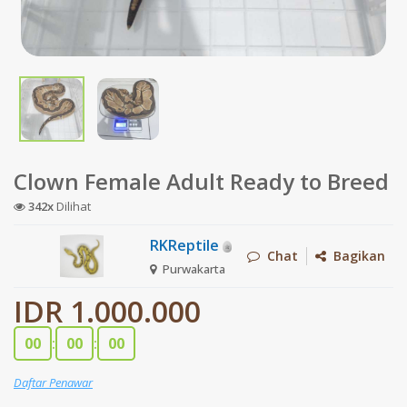
Clown Female Adult Ready to Breed
342x
Dilihat
RKReptile
Chat
Bagikan
Purwakarta
IDR 1.000.000
00
:
00
:
00
Daftar Penawar