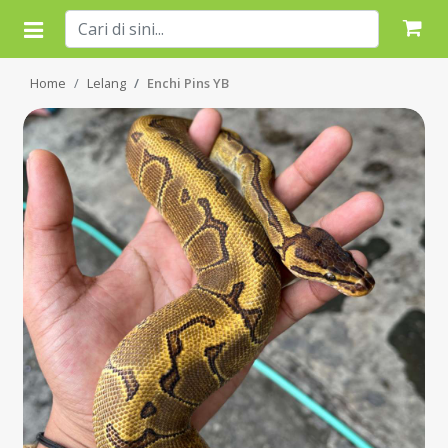
Home
Lelang
Enchi Pins YB