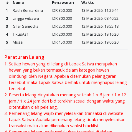
#
Nama
Penawaran
Waktu
1
Ratih Bernardina
IDR 350.000
13 Mar 2026, 11:29:44
2
Lingga wibawa
IDR 300.000
13 Mar 2026, 08:40:52
3
Gilar Samodra
IDR 250.000
12 Mar 2026, 19:55:18
4
TikusAsf
IDR 200.000
12 Mar 2026, 19:16:20
5
Musa
IDR 150.000
12 Mar 2026, 19:06:20
Peraturan Lelang
Setiap hewan yang di lelang di Lapak Satwa merupakan
hewan yang bukan termasuk dalam kategori hewan
dilindungi oleh Negara. Apabila ditemukan pelanggaran
tersebut maka Lapak Satwa berhak untuk menghapus lelang
tersebut.
Peserta lelang dinyatakan menang setelah 1 x 6 jam / 1 x 12
jam / 1 x 24 jam dari bid terakhir sesuai dengan waktu yang
ditentukan oleh pelelang.
Pemenang lelang wajib menyelesaikan transaksi di website
Lapak Satwa. Apabila pemenang lelang tidak menyelesaikan
transaksi maka akan dikenakan sanksi blacklist.
Pemenang lelang wajib melakukan transaksi di dalam