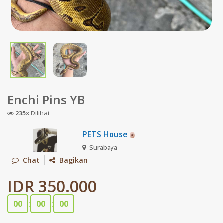
Enchi Pins YB
235x
Dilihat
PETS House
Surabaya
Chat
Bagikan
IDR 350.000
00
:
00
:
00