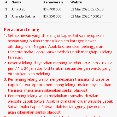
#
Nama
Penawaran
Waktu
1
AminAZL
IDR 400.000
02 Mar 2026, 22:05:50
2
Ananda Sakira
IDR 350.000
02 Mar 2026, 10:30:34
Peraturan Lelang
Setiap hewan yang di lelang di Lapak Satwa merupakan
hewan yang bukan termasuk dalam kategori hewan
dilindungi oleh Negara. Apabila ditemukan pelanggaran
tersebut maka Lapak Satwa berhak untuk menghapus lelang
tersebut.
Peserta lelang dinyatakan menang setelah 1 x 6 jam / 1 x 12
jam / 1 x 24 jam dari bid terakhir sesuai dengan waktu yang
ditentukan oleh pelelang.
Pemenang lelang wajib menyelesaikan transaksi di website
Lapak Satwa. Apabila pemenang lelang tidak menyelesaikan
transaksi maka akan dikenakan sanksi blacklist.
Pemenang lelang wajib melakukan transaksi di dalam
website Lapak Satwa. Apabila dilakukan diluar website Lapak
Satwa maka Lapak Satwa tidak bertanggung jawab dan
akan dikenakan sanksi blacklist.