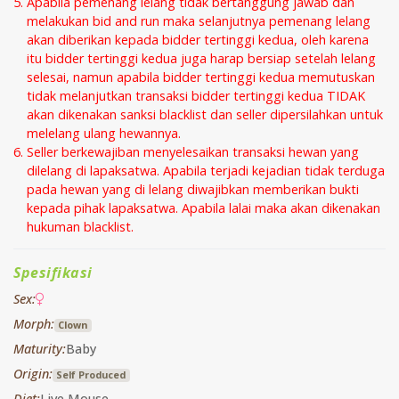
Apabila pemenang lelang tidak bertanggung jawab dan
melakukan bid and run maka selanjutnya pemenang lelang
akan diberikan kepada bidder tertinggi kedua, oleh karena
itu bidder tertinggi kedua juga harap bersiap setelah lelang
selesai, namun apabila bidder tertinggi kedua memutuskan
tidak melanjutkan transaksi bidder tertinggi kedua TIDAK
akan dikenakan sanksi blacklist dan seller dipersilahkan untuk
melelang ulang hewannya.
Seller berkewajiban menyelesaikan transaksi hewan yang
dilelang di lapaksatwa. Apabila terjadi kejadian tidak terduga
pada hewan yang di lelang diwajibkan memberikan bukti
kepada pihak lapaksatwa. Apabila lalai maka akan dikenakan
hukuman blacklist.
Spesifikasi
Sex:
Morph:
Clown
Maturity:
Baby
Origin:
Self Produced
Diet:
Live Mouse