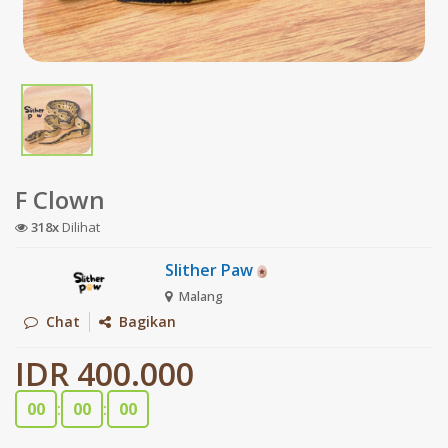
F Clown
318x
Dilihat
Slither Paw
Malang
Chat
Bagikan
IDR 400.000
00
:
00
:
00