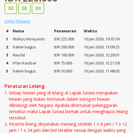
00
:
00
:
00
Daftar Penawar
#
Nama
Penawaran
Waktu
1
Wahyu Noviyanto
IDR 225.000
10 Jan 2026, 19:35:39
2
hakim bagus
IDR 200.000
10 Jan 2026, 13:09:25
3
Naufal
IDR 100.000
10 Jan 2026, 12:28:01
4
Irfan Kautsar
IDR 75.000
10 Jan 2026, 12:21:58
5
hakim bagus
IDR 50.000
10 Jan 2026, 11:48:03
Peraturan Lelang
Setiap hewan yang di lelang di Lapak Satwa merupakan
hewan yang bukan termasuk dalam kategori hewan
dilindungi oleh Negara. Apabila ditemukan pelanggaran
tersebut maka Lapak Satwa berhak untuk menghapus lelang
tersebut.
Peserta lelang dinyatakan menang setelah 1 x 6 jam / 1 x 12
jam / 1 x 24 jam dari bid terakhir sesuai dengan waktu yang