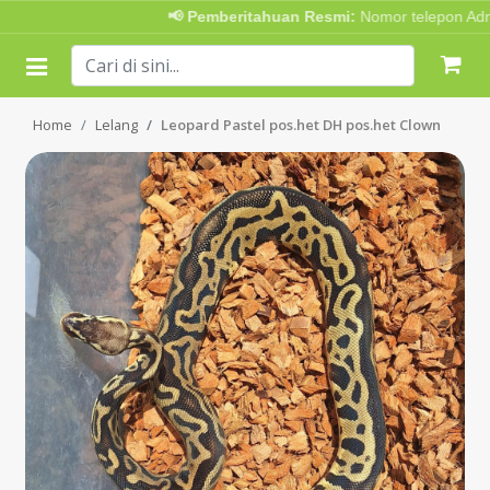
📢 Pemberitahuan Resmi:
Nomor telepon Admin
Home
Lelang
Leopard Pastel pos.het DH pos.het Clown