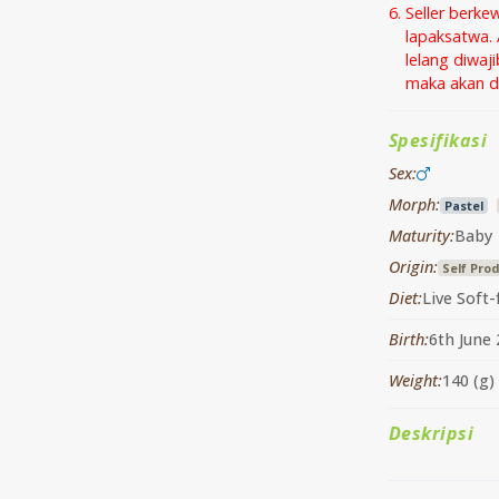
Seller berke
lapaksatwa. 
lelang diwaj
maka akan di
Spesifikasi
Sex:
Morph:
Pastel
Maturity:
Baby
Origin:
Self Pro
Diet:
Live Soft-
Birth:
6th June
Weight:
140 (g)
Deskripsi