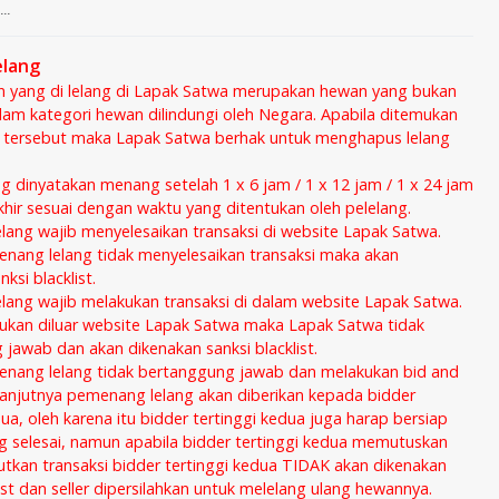
...
elang
n yang di lelang di Lapak Satwa merupakan hewan yang bukan
am kategori hewan dilindungi oleh Negara. Apabila ditemukan
 tersebut maka Lapak Satwa berhak untuk menghapus lelang
ng dinyatakan menang setelah 1 x 6 jam / 1 x 12 jam / 1 x 24 jam
akhir sesuai dengan waktu yang ditentukan oleh pelelang.
ang wajib menyelesaikan transaksi di website Lapak Satwa.
nang lelang tidak menyelesaikan transaksi maka akan
ksi blacklist.
ang wajib melakukan transaksi di dalam website Lapak Satwa.
kukan diluar website Lapak Satwa maka Lapak Satwa tidak
jawab dan akan dikenakan sanksi blacklist.
enang lelang tidak bertanggung jawab dan melakukan bid and
anjutnya pemenang lelang akan diberikan kepada bidder
dua, oleh karena itu bidder tertinggi kedua juga harap bersiap
ng selesai, namun apabila bidder tertinggi kedua memutuskan
utkan transaksi bidder tertinggi kedua TIDAK akan dikenakan
list dan seller dipersilahkan untuk melelang ulang hewannya.