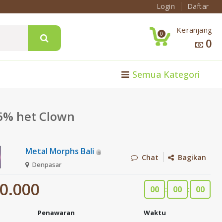
Login
Daftar
Keranjang
0
0
Semua Kategori
66% het Clown
Metal Morphs Bali
Chat
Bagikan
Denpasar
0.000
00
:
00
:
00
Penawaran
Waktu