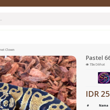
het Clown
Pastel 
73x
Dilihat
IDR 25
#
Nama