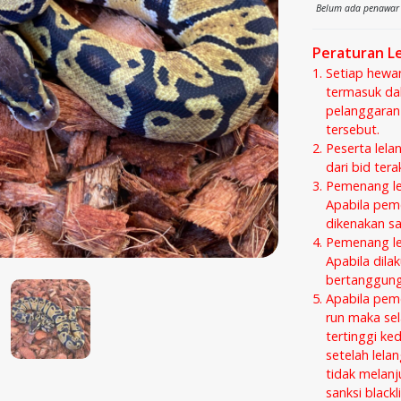
Belum ada penawar 
Peraturan L
Setiap hewa
termasuk dal
pelanggaran
tersebut.
Peserta lela
dari bid ter
Pemenang lel
Apabila peme
dikenakan san
Pemenang lel
Apabila dila
bertanggung 
Apabila pem
run maka sel
tertinggi ke
setelah lela
tidak melanj
sanksi black