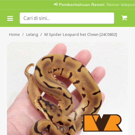
📢 Pemberitahuan Resmi:
Nomor telepon Ad
Home
Lelang
M Spider Leopard het Clown [24C0802]