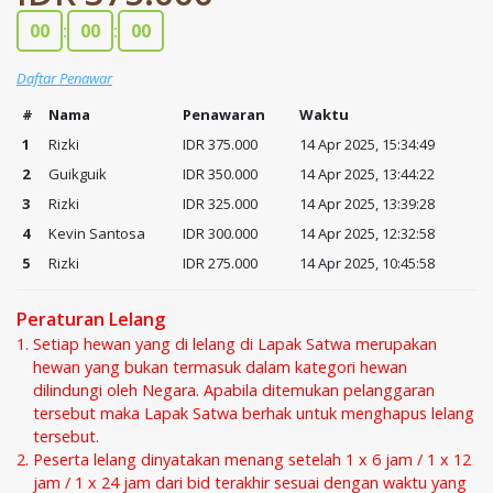
00
:
00
:
00
Daftar Penawar
#
Nama
Penawaran
Waktu
1
Rizki
IDR 375.000
14 Apr 2025, 15:34:49
2
Guikguik
IDR 350.000
14 Apr 2025, 13:44:22
3
Rizki
IDR 325.000
14 Apr 2025, 13:39:28
4
Kevin Santosa
IDR 300.000
14 Apr 2025, 12:32:58
5
Rizki
IDR 275.000
14 Apr 2025, 10:45:58
Peraturan Lelang
Setiap hewan yang di lelang di Lapak Satwa merupakan
hewan yang bukan termasuk dalam kategori hewan
dilindungi oleh Negara. Apabila ditemukan pelanggaran
tersebut maka Lapak Satwa berhak untuk menghapus lelang
tersebut.
Peserta lelang dinyatakan menang setelah 1 x 6 jam / 1 x 12
jam / 1 x 24 jam dari bid terakhir sesuai dengan waktu yang