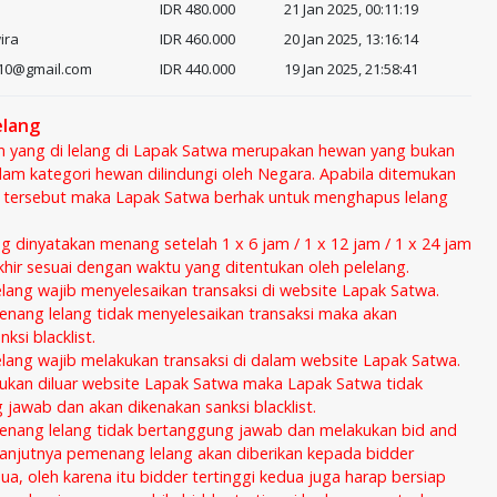
IDR 480.000
21 Jan 2025, 00:11:19
ira
IDR 460.000
20 Jan 2025, 13:16:14
b10@gmail.com
IDR 440.000
19 Jan 2025, 21:58:41
elang
n yang di lelang di Lapak Satwa merupakan hewan yang bukan
am kategori hewan dilindungi oleh Negara. Apabila ditemukan
 tersebut maka Lapak Satwa berhak untuk menghapus lelang
ng dinyatakan menang setelah 1 x 6 jam / 1 x 12 jam / 1 x 24 jam
akhir sesuai dengan waktu yang ditentukan oleh pelelang.
ang wajib menyelesaikan transaksi di website Lapak Satwa.
nang lelang tidak menyelesaikan transaksi maka akan
ksi blacklist.
ang wajib melakukan transaksi di dalam website Lapak Satwa.
kukan diluar website Lapak Satwa maka Lapak Satwa tidak
jawab dan akan dikenakan sanksi blacklist.
enang lelang tidak bertanggung jawab dan melakukan bid and
anjutnya pemenang lelang akan diberikan kepada bidder
dua, oleh karena itu bidder tertinggi kedua juga harap bersiap