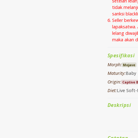
setelah lela
tidak melanj
sanksi black
Seller berke
lapaksatwa. 
lelang diwaj
maka akan di
Spesifikasi
Morph:
Mojave
Maturity:
Baby
Origin:
Captive 
Diet:
Live Soft-
Deskripsi
Catatan