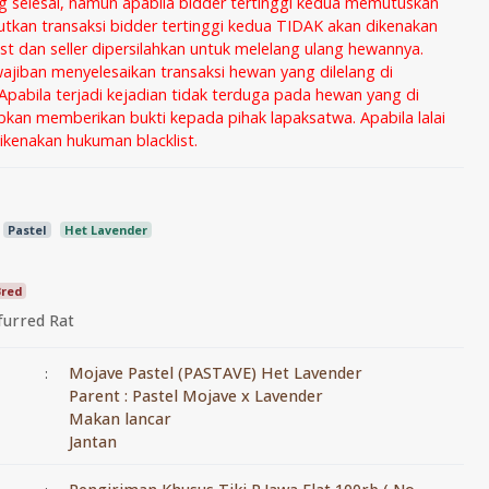
ng selesai, namun apabila bidder tertinggi kedua memutuskan
utkan transaksi bidder tertinggi kedua TIDAK akan dikenakan
list dan seller dipersilahkan untuk melelang ulang hewannya.
wajiban menyelesaikan transaksi hewan yang dilelang di
Apabila terjadi kejadian tidak terduga pada hewan yang di
ibkan memberikan bukti kepada pihak lapaksatwa. Apabila lalai
kenakan hukuman blacklist.
Pastel
Het Lavender
Bred
furred Rat
Mojave Pastel (PASTAVE) Het Lavender
:
Parent : Pastel Mojave x Lavender
Makan lancar
Jantan