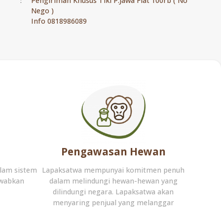
Pengiriman Khusus Tiki P.Jawa Flat 100rb ( No
:
Nego )
Info 0818986089
Pengawasan Hewan
lam sistem
Lapaksatwa mempunyai komitmen penuh
awabkan
dalam melindungi hewan-hewan yang
dilindungi negara. Lapaksatwa akan
menyaring penjual yang melanggar