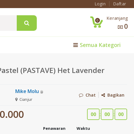
Login
Daftar
Keranjang
0
0
Semua Kategori
Pastel (PASTAVE) Het Lavender
Mike Molu
Chat
Bagikan
Cianjur
0.000
00
:
00
:
00
Penawaran
Waktu