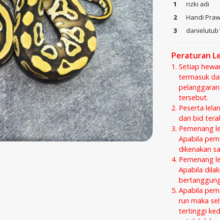
1
rizki adi
2
Handi Praw
3
danielutu
Peraturan L
Setiap hewa
termasuk dal
pelanggaran
tersebut.
Peserta lela
dari bid ter
Pemenang lel
Apabila peme
dikenakan san
Pemenang lel
Apabila dila
bertanggung 
Apabila pem
run maka sel
tertinggi ke