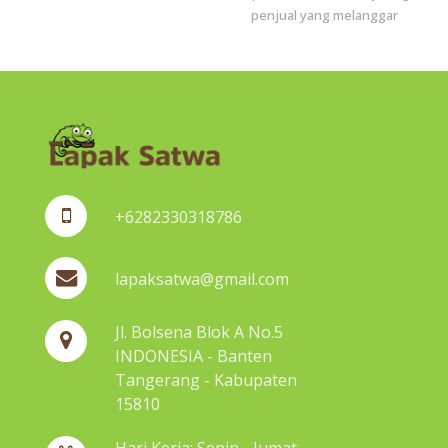
penjual yang melanggar
+6282330318786
lapaksatwa@gmail.com
Jl. Bolsena Blok A No.5
INDONESIA - Banten
Tangerang - Kabupaten
15810
Hari Kerja: Senin - Jumat