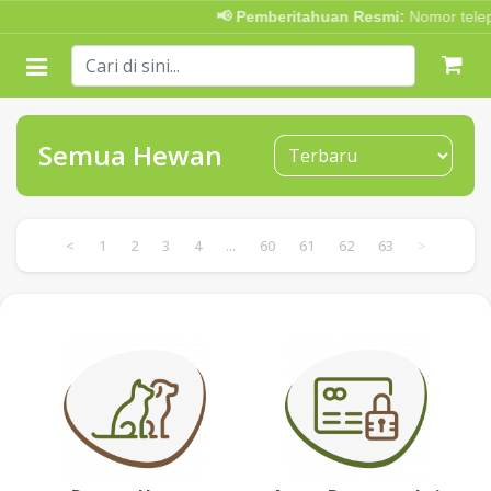
📢 Pemberitahuan Resmi:
Nomor telepo
Semua Hewan
<
1
2
3
4
...
60
61
62
63
>