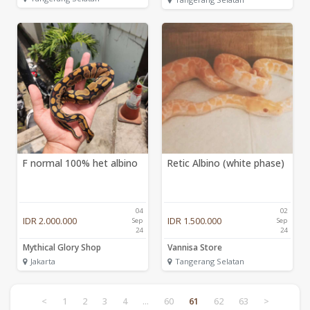
F normal 100% het albino
Retic Albino (white phase)
04
02
IDR 2.000.000
IDR 1.500.000
Sep
Sep
24
24
Mythical Glory Shop
Vannisa Store
Jakarta
Tangerang Selatan
<
1
2
3
4
...
60
61
62
63
>