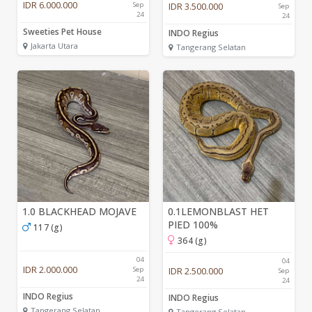
IDR 6.000.000
Sep
IDR 3.500.000
Sep
24
24
Sweeties Pet House
INDO Regius
Jakarta Utara
Tangerang Selatan
1.0 BLACKHEAD MOJAVE
0.1LEMONBLAST HET
PIED 100%
117 (g)
364 (g)
04
04
IDR 2.000.000
Sep
IDR 2.500.000
Sep
24
24
INDO Regius
INDO Regius
Tangerang Selatan
Tangerang Selatan