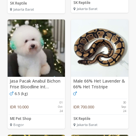
SK Reptile
SK Reptile
Jakarta Barat
Jakarta Barat
Jasa Pacak Anabul Bichon
Male 66% Het Lavender &
Frise Bloodline Int
66% Het Tristripe
Champion
6.5 (kg)
01
30
IDR 10.000
IDR 700.000
Oct
Sep
24
24
ME Pet Shop
SK Reptile
Bogor
Jakarta Barat