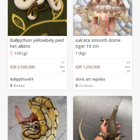
Ballpython yellowbely pied
sulcata smooth dome
het albino
tiger 10 cm
100 (g)
1 (kg)
27
23
IDR 3.500.000
IDR 1.250.000
Sep
Sep
24
24
Ballpython69
doris art reptiles
Bekasi
Cirebon