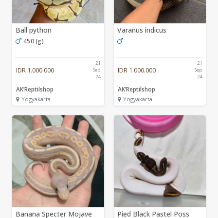
Ball python
Varanus indicus
450 (g)
21
21
IDR 1.000.000
IDR 1.000.000
Sep
Sep
24
24
AK’Reptilshop
AK’Reptilshop
Yogyakarta
Yogyakarta
Banana Specter Mojave
Pied Black Pastel Poss