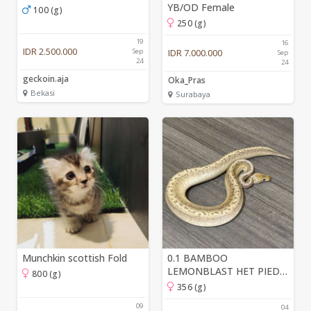
YB/OD Female
100 (g)
250 (g)
19
16
IDR 2.500.000
Sep
IDR 7.000.000
Sep
24
24
geckoin.aja
Oka_Pras
Bekasi
Surabaya
Munchkin scottish Fold
0.1 BAMBOO
LEMONBLAST HET PIED
800 (g)
100%
356 (g)
09
04