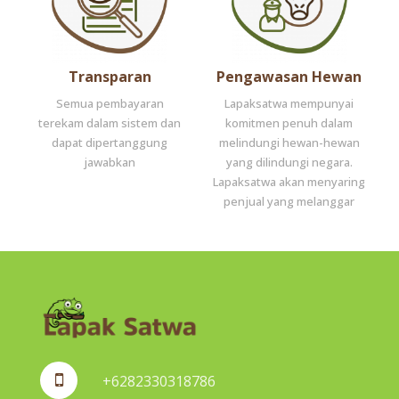
Transparan
Pengawasan Hewan
Semua pembayaran
Lapaksatwa mempunyai
terekam dalam sistem dan
komitmen penuh dalam
dapat dipertanggung
melindungi hewan-hewan
jawabkan
yang dilindungi negara.
Lapaksatwa akan menyaring
penjual yang melanggar
+6282330318786