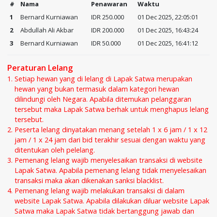
#
Nama
Penawaran
Waktu
1
Bernard Kurniawan
IDR 250.000
01 Dec 2025, 22:05:01
2
Abdullah Ali Akbar
IDR 200.000
01 Dec 2025, 16:43:24
3
Bernard Kurniawan
IDR 50.000
01 Dec 2025, 16:41:12
Peraturan Lelang
Setiap hewan yang di lelang di Lapak Satwa merupakan
hewan yang bukan termasuk dalam kategori hewan
dilindungi oleh Negara. Apabila ditemukan pelanggaran
tersebut maka Lapak Satwa berhak untuk menghapus lelang
tersebut.
Peserta lelang dinyatakan menang setelah 1 x 6 jam / 1 x 12
jam / 1 x 24 jam dari bid terakhir sesuai dengan waktu yang
ditentukan oleh pelelang.
Pemenang lelang wajib menyelesaikan transaksi di website
Lapak Satwa. Apabila pemenang lelang tidak menyelesaikan
transaksi maka akan dikenakan sanksi blacklist.
Pemenang lelang wajib melakukan transaksi di dalam
website Lapak Satwa. Apabila dilakukan diluar website Lapak
Satwa maka Lapak Satwa tidak bertanggung jawab dan